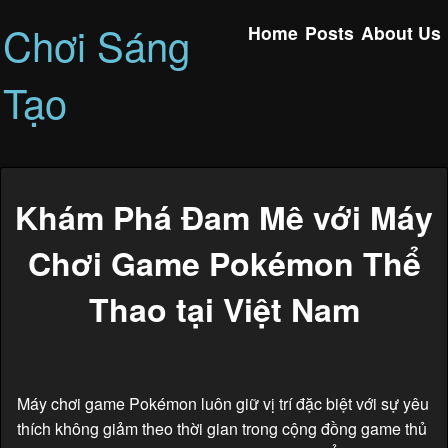
Chơi Sáng
Home
Posts
About Us
Tạo
Khám Phá Đam Mê với Máy
Chơi Game Pokémon Thể
Thao tại Việt Nam
Máy chơi game Pokémon luôn giữ vị trí đặc biệt với sự yêu
thích không giảm theo thời gian trong cộng đồng game thủ